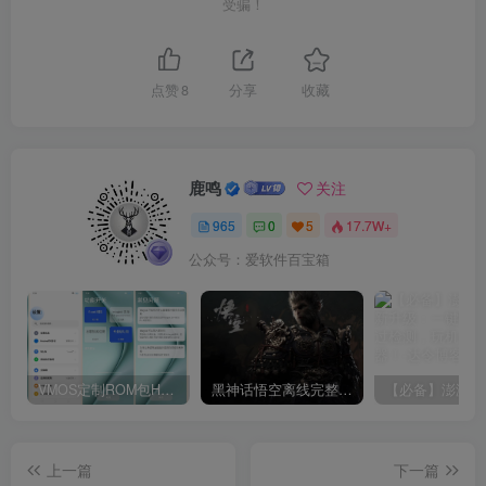
受骗！
点赞
8
分享
收藏
鹿鸣
关注
965
0
5
17.7W+
公众号：爱软件百宝箱
VMOS定制ROM包HnciseOS9.6.0兼容解锁
黑神话悟空离线完整版+修改器
上一篇
下一篇