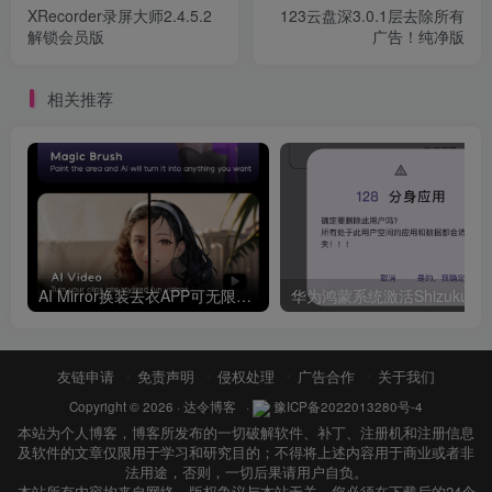
XRecorder录屏大师2.4.5.2
123云盘深3.0.1层去除所有
解锁会员版
广告！纯净版
相关推荐
AI Mirror换装去衣APP可无限白嫖！
友链申请
免责声明
侵权处理
广告合作
关于我们
Copyright © 2026 ·
达令博客
·
豫ICP备2022013280号-4
本站为个人博客，博客所发布的一切破解软件、补丁、注册机和注册信息
及软件的文章仅限用于学习和研究目的；不得将上述内容用于商业或者非
法用途，否则，一切后果请用户自负。
本站所有内容均来自网络，版权争议与本站无关，您必须在下载后的24个