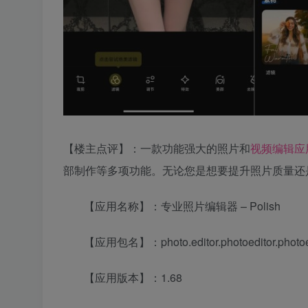
【楼主点评】：一款功能强大的照片和
视频
编辑
应
部制作等多项功能。无论您是想要提升照片质量还
【应用名称】：专业照片编辑器 – Polish
【应用包名】：photo.editor.photoeditor.photoe
【应用版本】：1.68