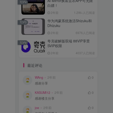
AI Mirror换装去衣APP可无限
TOP4
白嫖！
2年前
1.2W+人已阅读
华为鸿蒙系统激活Shizuku和
TOP5
Dhizuku
2年前
6976人已阅读
夸克破解版双端 88VIP享受
TOP6
SVIP权限
2年前
4037人已阅读
最近评论
WAng
2年前
0
感谢分享
KASUMI12
2年前
0
感谢楼主分享
joe
2年前
0