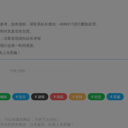
考，如有侵权，请联系站长微信：4089317进行删除处理。
点和对其真实性负责。
息，访客发现请向站长举报
们我们会第一时间更新。
免上当受骗！
THE END
 编辑
# 音乐
# 滤镜
# 相机
# 剪辑
# 社交
# 穿越
站，可以收藏本网址，方便下次访问！
号等信息切勿相信，注意鉴别，以免上当受骗！