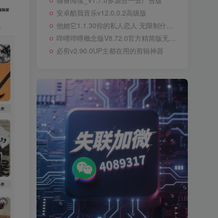
猫番阅读_V1.7.0多源合一去广告版
安卓酷我音乐v12.0.0.2高级版
他她它1.1.30你的私人恋人 无限制什么都可以聊
哔哩哔哩概念版V8.72.0官方精简版无广告
必剪v2.90.0UP主都在用的剪辑神器