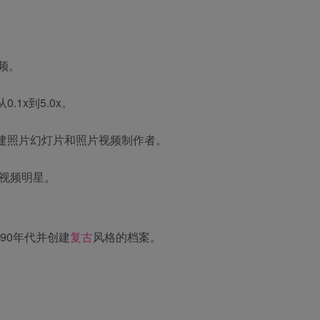
频。
1x到5.0x。
建照片幻灯片和照片视频制作者。
，成为视频明星。
90年代并创建
复古
风格的档案。