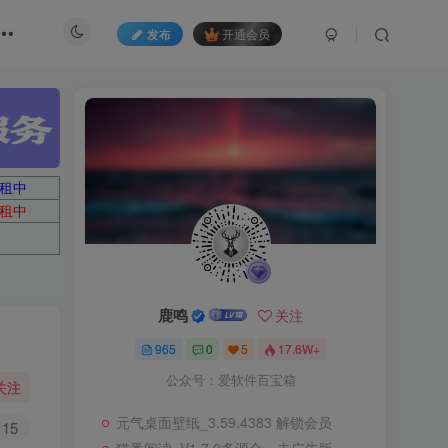
发布
开通会员
租中
租中
鹿鸣
关注
965
0
5
17.6W+
公众号：爱软件百宝箱
关注
元气桌面壁纸_3.59.4383 解锁会员
15