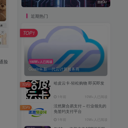
近期热门
TOP1
通脸
100W+人已阅读
Gualink-新一代云计算服务商
哈皮云卡-轻松购物 即买即发
TOP2
1年前
10W+人已阅读
泫然聚合易支付 – 行业领先的
TOP3
免签约支付平台
1年前
10W+人已阅读