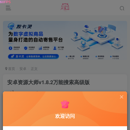
首页
安卓
正文
安卓资源大师v1.8.2万能搜索高级版
鹿鸣
关注
10个月前更新
102
7
欢迎访问
资源大师
是一个集合了多种常见资源的本地爬虫
工具
，
利用python + 本地数据化处理，可对
磁力
、
影视
、
音乐
、网