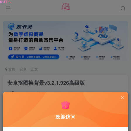
首页
安卓
正文
安卓抠图换背景v3.2.1.926高级版
鹿鸣
关注
10个月前更新
53
10
欢迎访问
一键
智能抠图
，轻松更换背景！无须任何P图技巧，简
单几步，手机也能抠出完美效果。运用最新的AI技术，精确