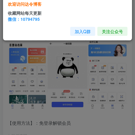
欢迎访问达令博客
的识别功能，帮你轻松实现抠图，生成透明背景图换背景。
收藏网站每天更新
支持证件照、老照片修复等。
微信：10794795
软件截图
加入Q群
关注公众号
【使用方法】：免登录解锁会员