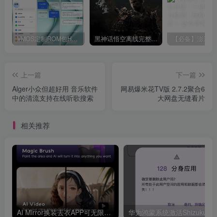
VMOS定制ROM包HnciseOS9.6.0兼容解锁
黑神话悟空离线完整版+修改器
上一篇
下一篇
Alger小众但超好用 音乐软件
网易爆米花TV版 2.7.2聚合6
中的清流支持在线听歌搜索
大网盘无缝看片
相关推荐
AI Mirror换装去衣APP可无限白嫖！