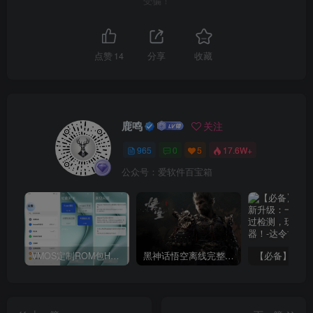
受骗！
点赞
14
分享
收藏
鹿鸣
关注
965
0
5
17.6W+
公众号：爱软件百宝箱
VMOS定制ROM包HnciseOS9.6.0兼容解锁
黑神话悟空离线完整版+修改器