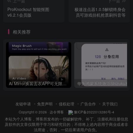
上一篇
下一篇
ProKnockout 智能抠图
极速连点器1.0.5解锁终身会
v6.2.1会员版
员可游戏挂机抢票刷抖音等
相关推荐
AI Mirror换装去衣APP可无限白嫖！
华为鸿
友链申请
免责声明
侵权处理
广告合作
关于我们
Copyright © 2026 ·
达令博客
·
豫ICP备2022013280号-4
本站为个人博客，博客所发布的一切破解软件、补丁、注册机和注册信息
及软件的文章仅限用于学习和研究目的；不得将上述内容用于商业或者非
法用途，否则，一切后果请用户自负。