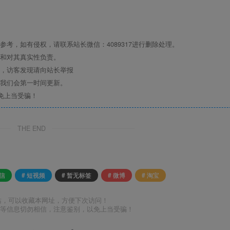
考，如有侵权，请联系站长微信：4089317进行删除处理。
点和对其真实性负责。
息，访客发现请向站长举报
们我们会第一时间更新。
免上当受骗！
THE END
微信
# 短视频
# 暂无标签
# 微博
# 淘宝
站，可以收藏本网址，方便下次访问！
号等信息切勿相信，注意鉴别，以免上当受骗！