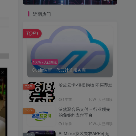
近期热门
TOP1
100W+人已阅读
Gualink-新一代云计算服务商
哈皮云卡-轻松购物 即买即发
TOP2
1年前
10W+人已阅读
泫然聚合易支付 – 行业领先
TOP3
的免签约支付平台
1年前
10W+人已阅读
AI Mirror换装去衣APP可无
TOP4