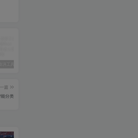
【必备】澎湃工具箱全新升级：一键Root、轻松过检测，玩机达人的神器！
醒图v10.8.0解锁会员🔥通杀全部版本🔥
HookVIP4.0.2可解锁各大应用会员可免root使用
iA
一篇
智能分类