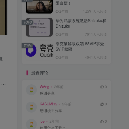
限白嫖！
2年前
1.2W+人已阅读
华为鸿蒙系统激活Shizuku和
TOP5
Dhizuku
2年前
7011人已阅读
夸克破解版双端 88VIP享受
TOP6
SVIP权限
2年前
4041人已阅读
微
最近评论
号…
WAng
2年前
0
感谢分享
KASUMI12
2年前
0
感谢楼主分享
joe
2年前
0
使用怎么下载？