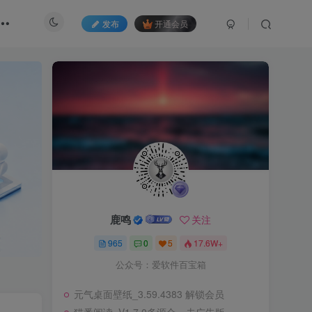
发布
开通会员
鹿鸣
关注
965
0
5
17.6W+
公众号：爱软件百宝箱
元气桌面壁纸_3.59.4383 解锁会员