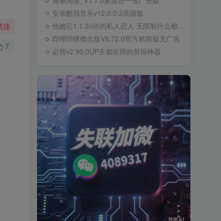
猫番阅读_V1.7.0多源合一去广告版
安卓酷我音乐v12.0.0.2高级版
他她它1.1.30你的私人恋人 无限制什么都可以聊
关注
哔哩哔哩概念版V8.72.0官方精简版无广告
7
必剪v2.90.0UP主都在用的剪辑神器