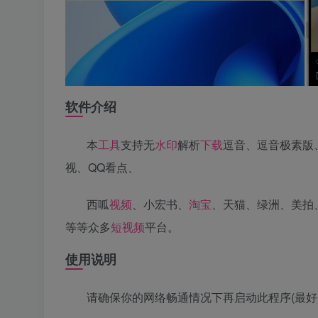
软件介绍
本
工具
支持无
水印
解析
下载
逗音、逗音极素版
视、QQ看点、
西呱
视频
、小宏书、
淘宝
、天猫、绿洲、美拍
等等众多
短视频
平台。
使用说明
请确保你的网络畅通情况下再启动此程序(最