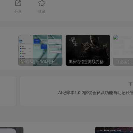
分享
收藏
VMOS定制ROM包HnciseOS9.6.0兼容解锁
黑神话悟空离线完整版+修改器
下
AI记账本1.0.2解锁会员及功能自动记账