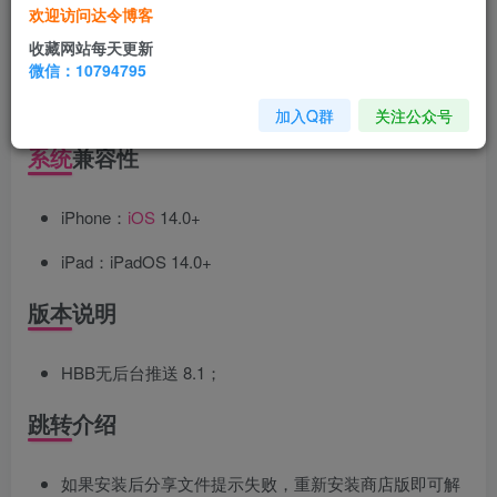
欢迎访问达令博客
友、注册未满一年的小号不要登录。
收藏网站每天更新
微信：10794795
插件越多，越容易被查，所以做了一个简易版的多开，
大大避免审查。
加入Q群
关注公众号
系统
兼容性
iPhone：
iOS
14.0+
iPad：iPadOS 14.0+
版本说明
HBB无后台推送 8.1；
跳转介绍
如果安装后分享文件提示失败，重新安装商店版即可解