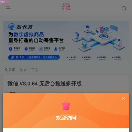
首页
苹果
正文
微信 V8.0.64 无后台推送多开版
达令
关注
9个月前发布
120
7
欢迎访问
多开
版，支持无后台推送消息，为了防止风控，只保留
了一个必装
插件
，尽量不用开启插件功能、不要主动加好