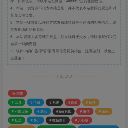
考，如有侵权，请联系站长微信：4089317进行删除处理。
4、本站一切资源不代表本站立场，并不代表本站赞同其观点和对
其真实性负责。
5、本站一律禁止以任何方式发布或转载任何违法的相关信息，访
客发现请向站长举报
6、本站资源大多存储在云盘，如发现链接失效，请联系我们我们
会第一时间更新。
7、软件中的广告/弹窗/群号等信息切勿相信，注意鉴别，以免上
当受骗！
THE END
苹果
# 工具
# 下载
# 系统
# iOS
# 插件
# 不限设备
# 激活
# ipa下载
# 微信
# 密码
# 社交
# 多开
# 微信多开
# 开心版