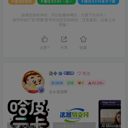
# 微信安装包
# 微信 8.0.64 一合一
# 微信 8.0.64多开下载
如果您喜欢本站，可以收藏本网址，方便下次访问！
软件中的广告/弹窗/群号等信息切勿相信，注意鉴别，以免上当
受骗！
点赞
7
分享
收藏
达令
关注
2626
0
2
63.2W+
达令资源网
哈皮云卡-轻松购物 即买即发
泫然聚合易支付 – 行业领先的免签约支付平台