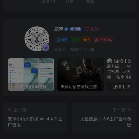
点赞
13
分享
收藏
鹿鸣
关注
965
0
5
17.6W+
公众号：爱软件百宝箱
VMOS定制ROM包HnciseOS9.6.0兼容解锁
黑神话悟空离线完整版+修改器
上一篇
下一篇
安卓小柚子影视 Ver.4.4.2 去
火星搜题v1.3.8去广告绿色
广告版
版