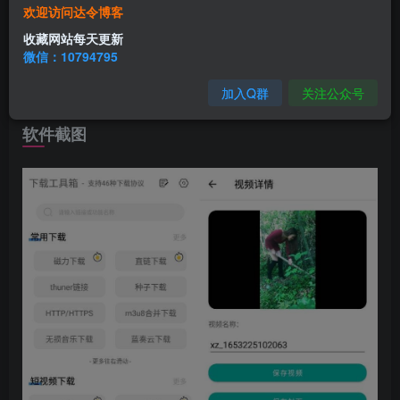
欢迎访问达令博客
力
或
迅雷
链接，直链或m3u8，
无损音乐
下载，国内外各平台
收藏网站每天更新
短视频
下载，全部无
水印
保存，还支持下载
淘宝
京东
拼多多
微信：10794795
等电商平台的商品
视频
图片
，以及最实用的网页资源嗅探功
加入Q群
关注公众号
能。
软件截图