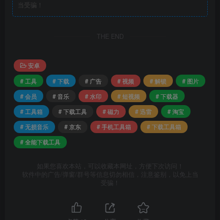
当受骗！
THE END
安卓
# 工具
# 下载
# 广告
# 视频
# 解锁
# 图片
# 会员
# 音乐
# 水印
# 短视频
# 下载器
# 工具箱
# 下载工具
# 磁力
# 迅雷
# 淘宝
# 无损音乐
# 京东
# 手机工具箱
# 下载工具箱
# 全能下载工具
如果您喜欢本站，可以收藏本网址，方便下次访问！
软件中的广告/弹窗/群号等信息切勿相信，注意鉴别，以免上当
受骗！