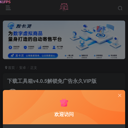
首页
安卓
正文
下载工具箱v4.0.5解锁免广告永久VIP版
鹿鸣
关注
9个月前更新
212
13
欢迎访问
下载
工具
箱app是一款纯粹的全能
下载器
，没有除了下
载以外的多余功能，所有功能完全免费。支持46种协议，
磁