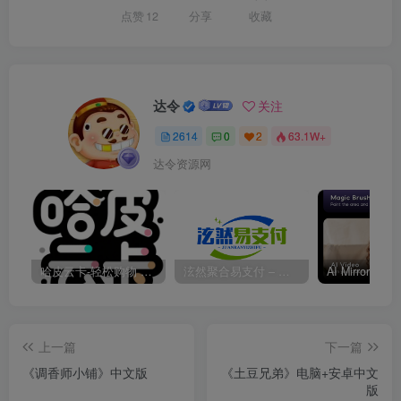
点赞
12
分享
收藏
达令
关注
2614
0
2
63.1W+
达令资源网
哈皮云卡-轻松购物 即买即发
泫然聚合易支付 – 行业领先的免签约支付平台
上一篇
下一篇
《调香师小铺》中文版
《土豆兄弟》电脑+安卓中文
版