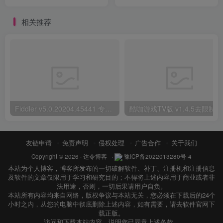
相关推荐
Fiddler v5.0.20204.45441 专业网络抓包工具吾爱破解专用版
酷咖游戏TV版 v1.4.5去限制解锁版
友链申请
免责声明
侵权处理
广告合作
关于我们
Copyright © 2026 ·
达令博客
·
豫ICP备2022013280号-4
本站为个人博客，博客所发布的一切破解软件、补丁、注册机和注册信息
及软件的文章仅限用于学习和研究目的；不得将上述内容用于商业或者非
法用途，否则，一切后果请用户自负。
本站所有内容均来自网络，版权争议与本站无关，您必须在下载后的24个
小时之内，从您的电脑中彻底删除上述内容，如有需要，请去软件官网下
载正版。
访问和下载本站内容，说明您已同意上述条款。