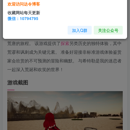
游戏
介绍
欢迎访问达令博客
收藏网站每天更新
希特勒是我的迷恋是一场荒诞的冒险，您将陷入黑色幽
微信：10794795
默和讽刺的世界。 你必须扮演一个爱上希特勒却又不想分享
加入Q群
关注公众号
他的女孩的角色，与被破坏分子俘虏的希特勒一起踏上一段
荒唐的旅程。 该游戏提供了
探索
另类历史的独特体验，其中
荒谬和讽刺成为关键元素。 准备好迎接非标准游戏体验鉴赏
家会欣赏的不可预测的冒险和幽默。 与希特勒是我的迷恋者
一起深入荒诞和欢笑的世界！
游戏截图