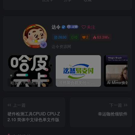
达令
关注
2630
0
2
63.3W+
达令资源网
哈皮云卡-轻松购物 即买即发
泫然聚合易支付 – 行业领先的免签约支付平台
上一篇
下一篇
硬件检测工具CPUID CPU-Z
幸运咖抢领软件
2.10 简体中文绿色单文件版