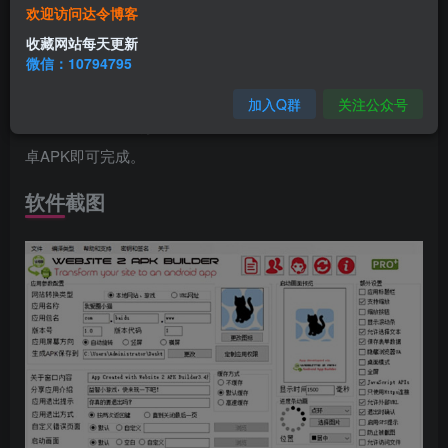
Website 2 APK Builder Pro是一款能够将网站转换为
欢迎访问达令博客
Android应用程序的电脑软件，并转换之后还可在Android上
收藏网站每天更新
微信：10794795
操作运行。软件的操作简单，按照界面上的提示依次对网站
转换类型、应用名称、应用包名、版本号、应用屏幕方向、
加入Q群
关注公众号
生成APK等一系列参数进行配置，随后即可快速生成创建安
卓APK即可完成。
软件截图