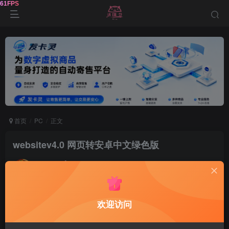
首页
PC
正文
websitev4.0 网页转安卓中文绿色版
达令
关注
2年前发布
0
158
9
软件介绍
欢迎访问