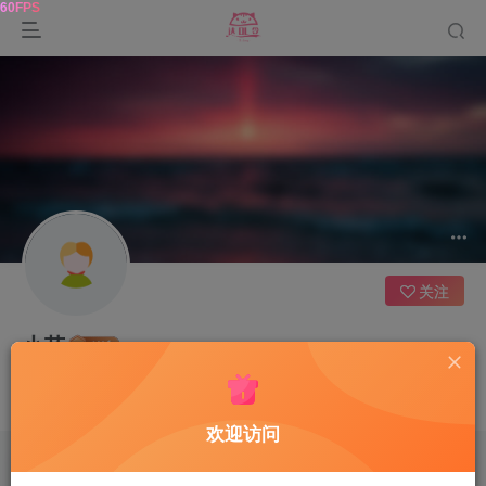
关注
小花
UID：184
已加入本站606天
总消费：0
这家伙很懒，什么都没有写...
欢迎访问
文章
0
收藏
0
评论
0
粉丝
0