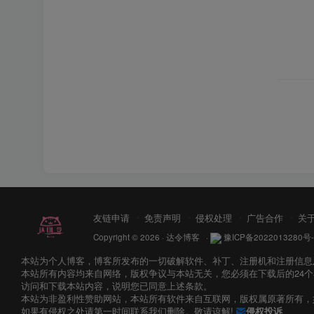
友链申请
免责声明
侵权处理
广告合作
关
Copyright © 2026 ·
达令博客
·
豫ICP备2022013280号-
本站为个人博客，博客所发布的一切破解软件、补丁、注册机和注册信息
本站所有内容均来自网络，版权争议与本站无关，您必须在下载后的24
访问和下载本站内容，说明您已同意上述条款。
本站为非盈利性赞助网站，本站所有软件来自互联网，版权属原著所有，
如果有侵权之处请第一时间联系我们删除。敬请谅解!
侵权投诉