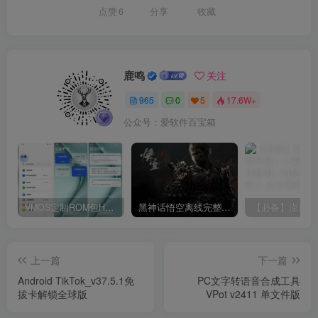
点赞
6
分享
收藏
鹿鸣
关注
965
0
5
17.6W+
公众号：爱软件百宝箱
VMOS定制ROM包HnciseOS9.6.0兼容解锁
黑神话悟空离线完整版+修改器
上一篇
下一篇
Android TikTok_v37.5.1免
PC文字转语音合成工具
拔卡解锁全球版
VPot v2411 单文件版