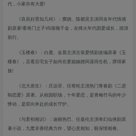
代，小家亦有大爱!
《良辰好景知几何》：窦骁、陈都灵主演同名年代情感
剧原著!看将门之子VS落魄千金，在烽火年代因爱成长，踏浪
前行。
《玉楼春》：白鹿、金晨主演古装爱情剧改编原著《玉
楼春》，且看后宅女子如何在婆媳妯娌间谋得生机，撑得家
族!
《北大差生》：庄达菲、任宥纶主演热门青春剧《二进
制恋爱》原著。从校园职场，十年爱恋，是青梅竹马的年少
悸动，是双向奔赴的成长守护。
《与君初相识》：迪丽热巴、任嘉伦主演奇幻仙侠剧原
著小说，九鹭非香经典力作，望心意相知，盼深情相眷。