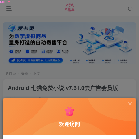
首页
安卓
正文
Android 七猫免费小说 v7.61.0去广告会员版
鹿鸣
关注
2年前发布
0
103
6
软件介绍
欢迎访问