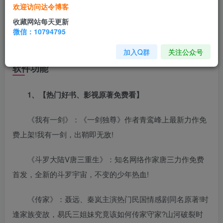
七猫免费小说app是一款非常受欢迎的免费小说阅读手
欢迎访问达令博客
机软件。软件为用户提供了海量免费小说资源，包含仙侠、
收藏网站每天更新
玄幻、言情、悬疑、穿越等各种题材，已为大家解锁会员版
微信：10794795
免广告，快来下载吧！
加入Q群
关注公众号
软件功能
1、【热门好书、影视原著免费看】
《我有一剑》：《一剑独尊》作者青鸾峰上最新力作免
费上架!我有一剑，出鞘即无敌!
《斗罗大陆V唐三重生》：知名网络作家唐三力作免费
首发，全新的斗罗宇宙，不变的少年热血!
《传家》：聂远、秦岚主演热门民国情感剧同名原著!时
逢家族变故，易氏三姐妹究竟该如何传家守家?山河破裂时