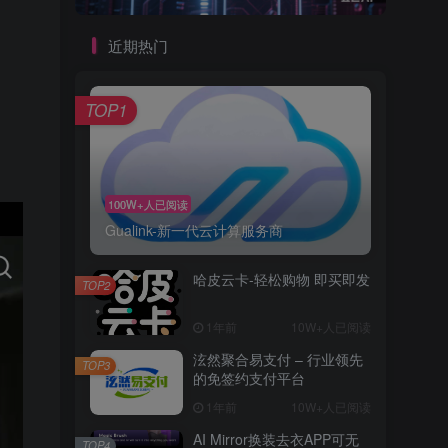
近期热门
TOP1
100W+人已阅读
Gualink-新一代云计算服务商
哈皮云卡-轻松购物 即买即发
TOP2
1年前
10W+人已阅读
泫然聚合易支付 – 行业领先
TOP3
的免签约支付平台
1年前
10W+人已阅读
AI Mirror换装去衣APP可无
TOP4