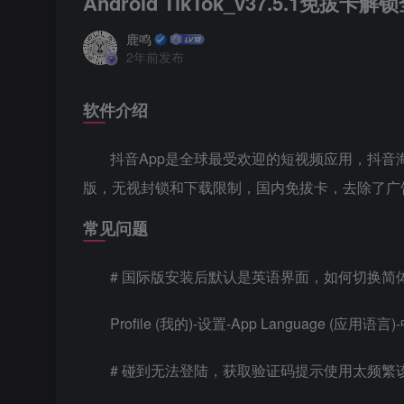
Android TikTok_v37.5.1免拔卡
鹿鸣
2年前发布
软件介绍
抖音App是全球最受欢迎的短视频应用，抖音海
版，无视封锁和下载限制，国内免拔卡，去除了广
常见问题
# 国际版安装后默认是英语界面，如何切换简
Profile (我的)-设置-App Language (应用语
# 碰到无法登陆，获取验证码提示使用太频繁