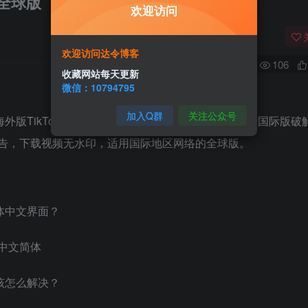
解锁全球版
欢迎访问
欢迎访问达令博客
0
106
收藏网站每天更新
微信：10794795
加入Q群
关注公众号
外版TikTok横扫全球下载量常居榜首。这是最新抖音国际版破
告，下载视频无水印，适用国际地区网络的全球版。
体中文界面？
言)-中文简体
该怎么解决？