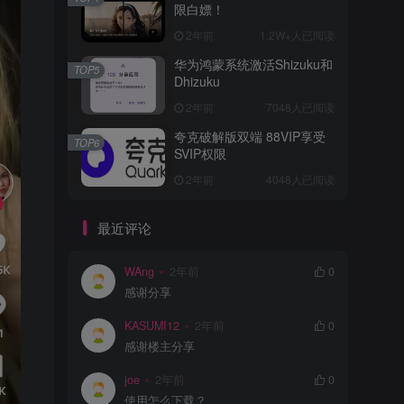
限白嫖！
2年前
1.2W+人已阅读
华为鸿蒙系统激活Shizuku和
TOP5
Dhizuku
2年前
7048人已阅读
夸克破解版双端 88VIP享受
TOP6
SVIP权限
2年前
4048人已阅读
最近评论
WAng
2年前
0
感谢分享
KASUMI12
2年前
0
感谢楼主分享
joe
2年前
0
使用怎么下载？