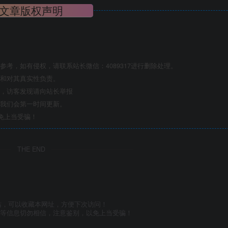
文章版权声明
考，如有侵权，请联系站长微信：4089317进行删除处理。
点和对其真实性负责。
息，访客发现请向站长举报
们我们会第一时间更新。
免上当受骗！
THE END
站，可以收藏本网址，方便下次访问！
号等信息切勿相信，注意鉴别，以免上当受骗！