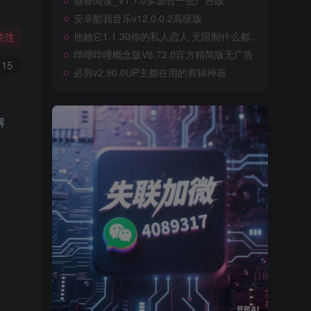
猫番阅读_V1.7.0多源合一去广告版
安卓酷我音乐v12.0.0.2高级版
他她它1.1.30你的私人恋人 无限制什么都可以聊
关注
哔哩哔哩概念版V8.72.0官方精简版无广告
15
必剪v2.90.0UP主都在用的剪辑神器
解