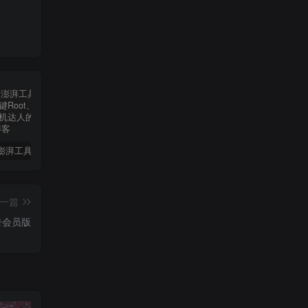
【必备】澎湃工具箱全新升级：一键Root、轻松过检测，玩机达人的神器！
醒图v10.8.0解锁会员🔥通杀全部版本🔥
HookVIP4.0.2可解锁各大应用会员可免root使用
iA
一篇
广告会员版