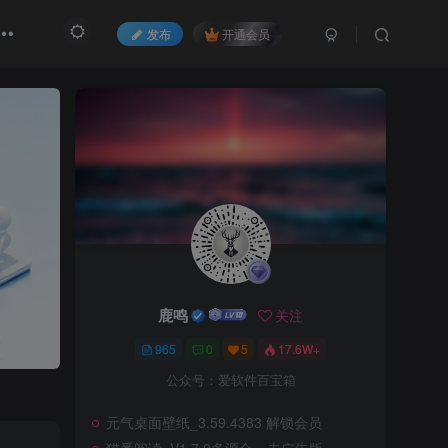
发布
开通会员
鹿鸣
关注
965
0
5
17.6W+
公众号：爱软件百宝箱
元气桌面壁纸_3.59.4383 解锁会员