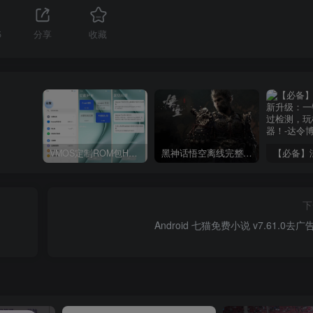
5
分享
收藏
VMOS定制ROM包HnciseOS9.6.0兼容解锁
黑神话悟空离线完整版+修改器
下
Android 七猫免费小说 v7.61.0去