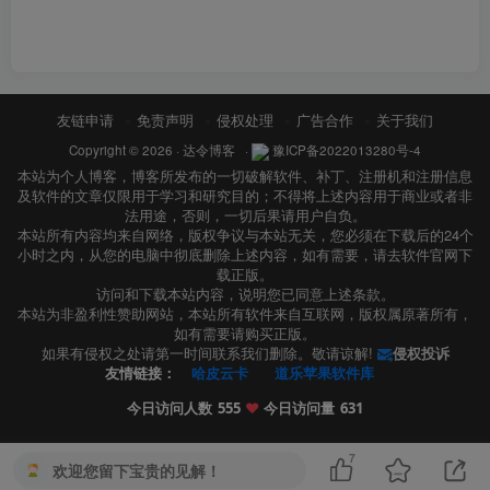
友链申请
免责声明
侵权处理
广告合作
关于我们
Copyright © 2026 ·
达令博客
·
豫ICP备2022013280号-4
本站为个人博客，博客所发布的一切破解软件、补丁、注册机和注册信息
及软件的文章仅限用于学习和研究目的；不得将上述内容用于商业或者非
法用途，否则，一切后果请用户自负。
本站所有内容均来自网络，版权争议与本站无关，您必须在下载后的24个
小时之内，从您的电脑中彻底删除上述内容，如有需要，请去软件官网下
载正版。
访问和下载本站内容，说明您已同意上述条款。
本站为非盈利性赞助网站，本站所有软件来自互联网，版权属原著所有，
如有需要请购买正版。
如果有侵权之处请第一时间联系我们删除。敬请谅解!
侵权投诉
友情链接：
哈皮云卡
道乐苹果软件库
今日访问人数
555
❤️
今日访问量
631
7
欢迎您留下宝贵的见解！