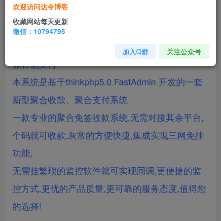
欢迎访问达令博客
简介：
收藏网站每天更新
微信：10794795
最新码支付个人免签支付系统源码 三网免挂版本
加入Q群
关注公众号
兼容易支付
本系统是基于thinkphp5.0 FastAdmin 开发的一套
新型聚合收款、聚合支付系统
一款专业的聚合免签收款系统,无需对接其余平台,
个码就可收款,灰常的方便快捷,集成实现三网免挂
功能,
无需挂繁琐的监控软件就可实现回调,更便捷的监
控方式,更优的产品质量,更可靠的服务态度,值得您
的选择!