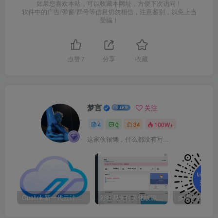
如果您喜欢本站，可以收藏本网址，方便下次访问！
软件中的广告/弹窗/群号等信息切勿相信，注意鉴别，以免上当
受骗！
点赞
7
分享
收藏
梦言
关注
4
0
34
100W+
这家伙很懒，什么都没有写...
Gualink-新一代云计算服务商
彩虹易支付美化版源码开源