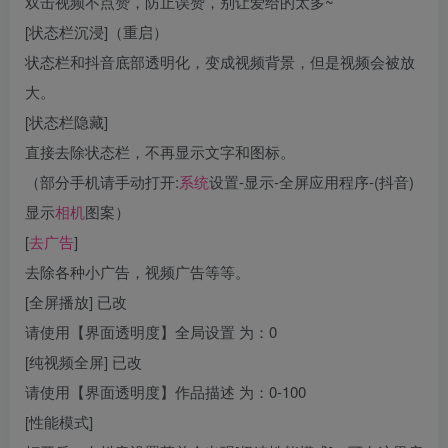
双击视频不点赞，防止误赞，别让爱给的太多~
[状态栏沉浸]（重启）
状态栏和抖音底部透明化，变成视频背景，但是视频会被放
大。
[状态栏隐藏]
直接去除状态栏，不再显示文字和图标。
（部分手机请手动打开:
系统
设置-显示-全屏应用程序-(抖音)
显示
相机
图案）
[
去广告
]
去除各种小广告，视频广告等等。
[全屏播放] 已改
请使用【界面透明度】全局设置 为：0
[纯视频全屏] 已改
请使用【界面透明度】作品描述 为：0-100
[性能模式]