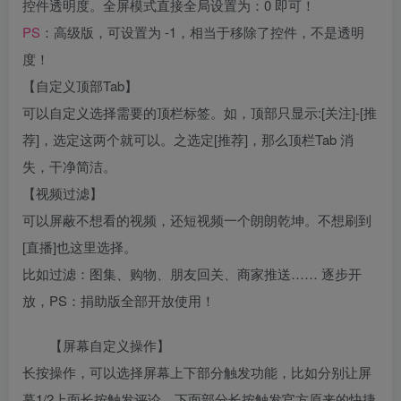
控件透明度。全屏模式直接全局设置为：0 即可！
PS
：高级版，可设置为 -1，相当于移除了控件，不是透明
度！
【自定义顶部Tab】
可以自定义选择需要的顶栏标签。如，顶部只显示:[关注]-[推
荐]，选定这两个就可以。之选定[推荐]，那么顶栏Tab 消
失，干净简洁。
【视频过滤】
可以屏蔽不想看的视频，还短视频一个朗朗乾坤。不想刷到
[直播]也这里选择。
比如过滤：图集、购物、朋友回关、商家推送…… 逐步开
放，PS：捐助版全部开放使用！
【屏幕自定义操作】
长按操作，可以选择屏幕上下部分触发功能，比如分别让屏
幕1/2上面长按触发评论，下面部分长按触发官方原来的快捷