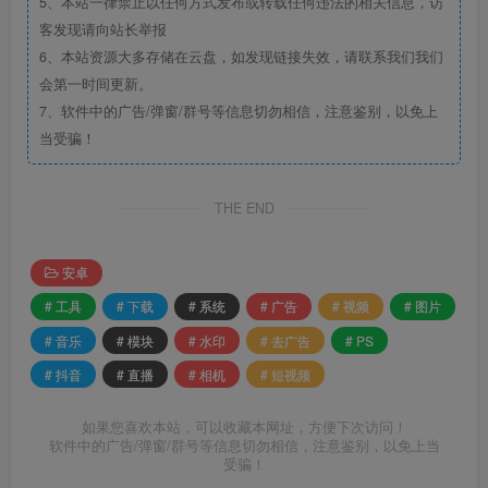
5、本站一律禁止以任何方式发布或转载任何违法的相关信息，访
客发现请向站长举报
6、本站资源大多存储在云盘，如发现链接失效，请联系我们我们
会第一时间更新。
7、软件中的广告/弹窗/群号等信息切勿相信，注意鉴别，以免上
当受骗！
THE END
安卓
# 工具
# 下载
# 系统
# 广告
# 视频
# 图片
# 音乐
# 模块
# 水印
# 去广告
# PS
# 抖音
# 直播
# 相机
# 短视频
如果您喜欢本站，可以收藏本网址，方便下次访问！
软件中的广告/弹窗/群号等信息切勿相信，注意鉴别，以免上当
受骗！