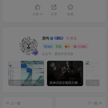
点赞
14
分享
收藏
鹿鸣
关注
965
0
5
17.6W+
公众号：爱软件百宝箱
VMOS定制ROM包HnciseOS9.6.0兼容解锁
黑神话悟空离线完整版+修改器
上一篇
下一篇