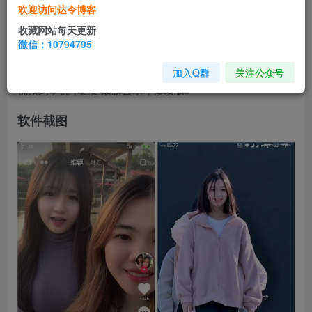
资源介绍
欢迎访问达令博客
抖音
App是全球最受欢迎的
短视频
应用，遇到喜欢的
视
收藏网站每天更新
微信：10794795
频
保存到本地会留下抖音
水印
。抖音短视频去水印版，无需
去水印解析网站，无需任何辅助
下载
工具
，轻松保存无水印
加入Q群
关注公众号
视频到手机，这是最新去水印修改版。
软件截图