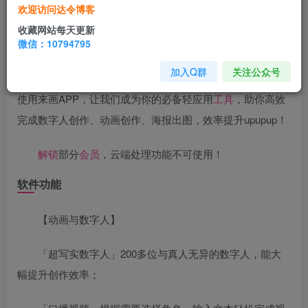
软件介绍
欢迎访问达令博客
收藏网站每天更新
来画聚合众多实用功能：口播
视频
、
对话
视频、动画视
微信：10794795
频制作、
图片
设计
、视频快速
剪辑
、视频录制、一键
抠图
、
加入Q群
关注公众号
仿真
配音
、自动字幕……你想要的都在这里！小白也能轻松
使用来画APP，让我们成为你的必备轻应用
工具
，助你高效
完成数字人创作、动画创作、海报出图，效率提升upupup！
解锁
部分
会员
，云端处理功能不可使用！
软件功能
【动画与数字人】
「超写实数字人」200多位与真人无异的数字人，能大
幅提升创作效率；