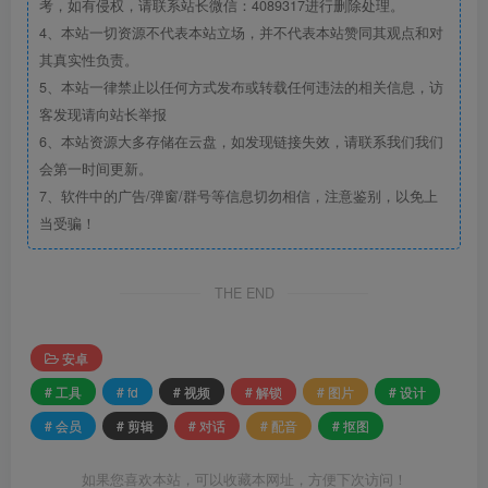
考，如有侵权，请联系站长微信：4089317进行删除处理。
4、本站一切资源不代表本站立场，并不代表本站赞同其观点和对
其真实性负责。
5、本站一律禁止以任何方式发布或转载任何违法的相关信息，访
客发现请向站长举报
6、本站资源大多存储在云盘，如发现链接失效，请联系我们我们
会第一时间更新。
7、软件中的广告/弹窗/群号等信息切勿相信，注意鉴别，以免上
当受骗！
THE END
安卓
# 工具
# fd
# 视频
# 解锁
# 图片
# 设计
# 会员
# 剪辑
# 对话
# 配音
# 抠图
如果您喜欢本站，可以收藏本网址，方便下次访问！