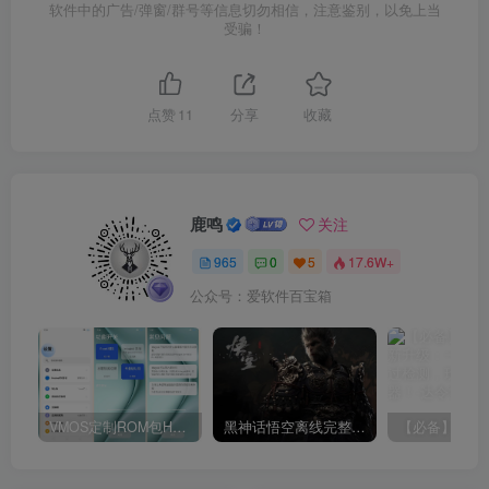
软件中的广告/弹窗/群号等信息切勿相信，注意鉴别，以免上当
受骗！
点赞
11
分享
收藏
鹿鸣
关注
965
0
5
17.6W+
公众号：爱软件百宝箱
VMOS定制ROM包HnciseOS9.6.0兼容解锁
黑神话悟空离线完整版+修改器