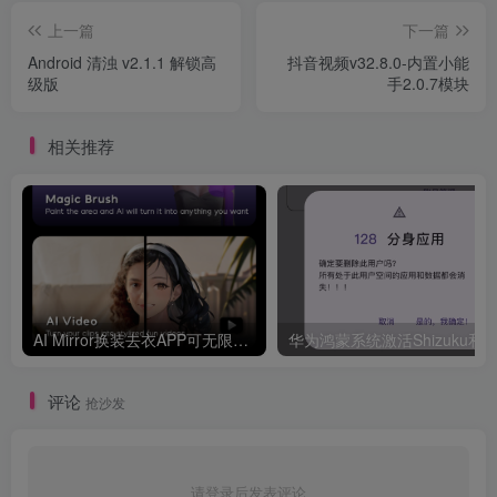
上一篇
下一篇
Android 清浊 v2.1.1 解锁高
抖音视频v32.8.0-内置小能
级版
手2.0.7模块
相关推荐
AI Mirror换装去衣APP可无限白嫖！
华为鸿
评论
抢沙发
请登录后发表评论