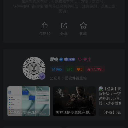
如果您喜欢本站，可以收藏本网址，方便下次访问！
软件中的广告/弹窗/群号等信息切勿相信，注意鉴别，以免上当
受骗！
点赞
10
分享
收藏
鹿鸣
关注
965
0
5
17.7W+
公众号：爱软件百宝箱
VMOS定制ROM包HnciseOS9.6.0兼容解锁
黑神话悟空离线完整版+修改器