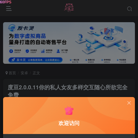
首页
安卓
正文
度豆2.0.0.11你的私人女友多样交互随心所欲完全
免费
鹿鸣
关注
1年前发布
0
156
10
欢迎访问
资源介绍