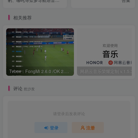
豹、哪吒等众多导航语音包
合集
大全
相关推荐
Tvbox：FongMi 2.6.0 /OK 2.5.3 /OK Pro 2.5.9｜观影神器
网易云音乐荣
评论
抢沙发
请登录后发表评论
登录
注册