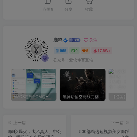
点赞
9
分享
收藏
鹿鸣
关注
965
0
5
17.6W+
公众号：爱软件百宝箱
VMOS定制ROM包HnciseOS9.6.0兼容解锁
黑神话悟空离线完整版+修改器
上一篇
下一篇
哪吒2爆火，太乙真人、申公
500部精选短视频美女舞蹈