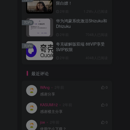
限白嫖！
2年前
1.2W+人已阅读
华为鸿蒙系统激活Shizuku和
TOP5
Dhizuku
2年前
7048人已阅读
夸克破解版双端 88VIP享受
TOP6
SVIP权限
2年前
4048人已阅读
最近评论
WAng
2年前
0
感谢分享
KASUMI12
2年前
0
感谢楼主分享
joe
2年前
0
使用怎么下载？