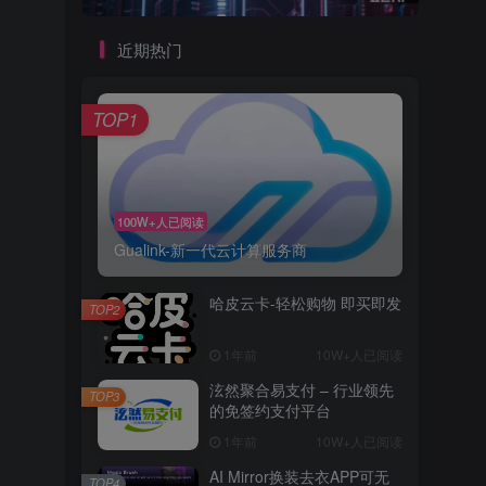
近期热门
TOP1
100W+人已阅读
Gualink-新一代云计算服务商
哈皮云卡-轻松购物 即买即发
TOP2
1年前
10W+人已阅读
泫然聚合易支付 – 行业领先
TOP3
的免签约支付平台
1年前
10W+人已阅读
AI Mirror换装去衣APP可无
TOP4