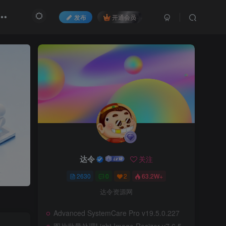
发布
开通会员
达令
关注
2630
0
2
63.2W+
达令资源网
Advanced SystemCare Pro v19.5.0.227