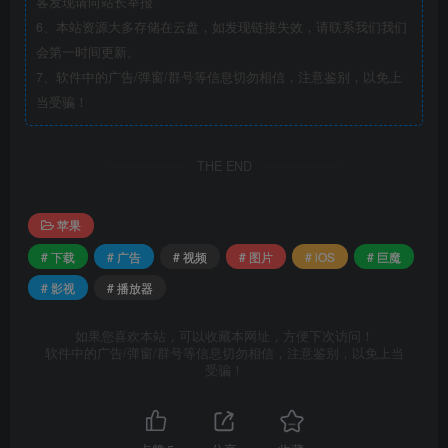
客发现请向站长举报
6、本站资源大多存储在云盘，如发现链接失效，请联系我们我们
会第一时间更新。
7、软件中的广告/弹窗/群号等信息切勿相信，注意鉴别，以免上
当受骗！
THE END
苹果
# 下载
# 广告
# 视频
# 图片
# iOS
# 巨魔
# 影视
# 播放器
如果您喜欢本站，可以收藏本网址，方便下次访问！
软件中的广告/弹窗/群号等信息切勿相信，注意鉴别，以免上当
受骗！