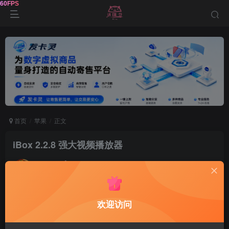
首页
苹果
正文
iBox 2.2.8 强大视频播放器
达令
关注
1年前更新
0
215
5
欢迎访问
iBox 2.2.8
视频
播放器
，自带播放源：内置二十多个线
路解析