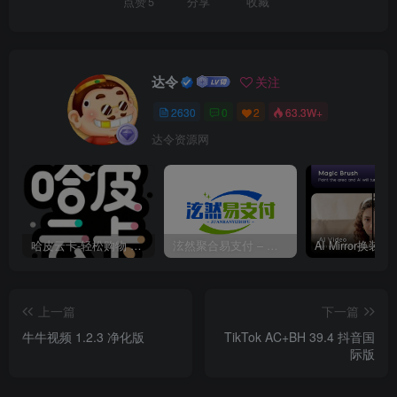
点赞
5
分享
收藏
达令
关注
2630
0
2
63.3W+
达令资源网
哈皮云卡-轻松购物 即买即发
泫然聚合易支付 – 行业领先的免签约支付平台
上一篇
下一篇
牛牛视频 1.2.3 净化版
TikTok AC+BH 39.4 抖音国
际版