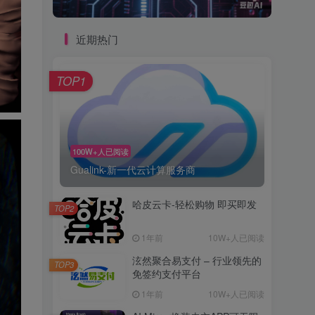
近期热门
TOP1
100W+人已阅读
Gualink-新一代云计算服务商
哈皮云卡-轻松购物 即买即发
TOP2
1年前
10W+人已阅读
泫然聚合易支付 – 行业领先的
TOP3
免签约支付平台
1年前
10W+人已阅读