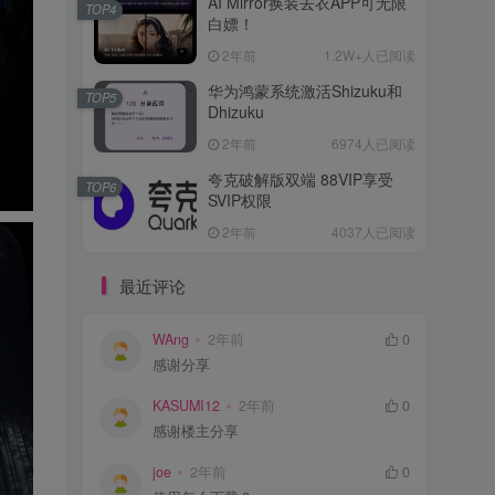
AI Mirror换装去衣APP可无限
TOP4
白嫖！
2年前
1.2W+人已阅读
华为鸿蒙系统激活Shizuku和
TOP5
Dhizuku
2年前
6974人已阅读
夸克破解版双端 88VIP享受
TOP6
SVIP权限
2年前
4037人已阅读
最近评论
WAng
2年前
0
感谢分享
KASUMI12
2年前
0
感谢楼主分享
joe
2年前
0