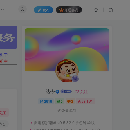
发布
开通会员
租中
租中
达令
关注
2619
0
2
63.1W+
达令资源网
关注
雷电模拟器9 v9.5.32.0绿色纯净版
5