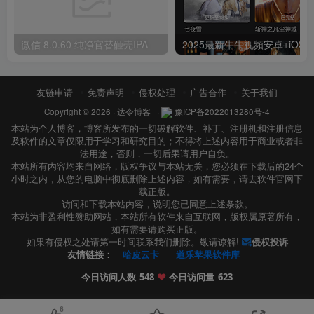
微信 8.0.60 纯净官替砸壳IPA
2025最新牛牛视頻安卓+iOS纯净版！一键变身最强
友链申请
免责声明
侵权处理
广告合作
关于我们
Copyright © 2026 ·
达令博客
·
豫ICP备2022013280号-4
本站为个人博客，博客所发布的一切破解软件、补丁、注册机和注册信息
及软件的文章仅限用于学习和研究目的；不得将上述内容用于商业或者非
法用途，否则，一切后果请用户自负。
本站所有内容均来自网络，版权争议与本站无关，您必须在下载后的24个
小时之内，从您的电脑中彻底删除上述内容，如有需要，请去软件官网下
载正版。
访问和下载本站内容，说明您已同意上述条款。
本站为非盈利性赞助网站，本站所有软件来自互联网，版权属原著所有，
如有需要请购买正版。
如果有侵权之处请第一时间联系我们删除。敬请谅解!
侵权投诉
友情链接：
哈皮云卡
道乐苹果软件库
今日访问人数
548
❤️
今日访问量
623
6