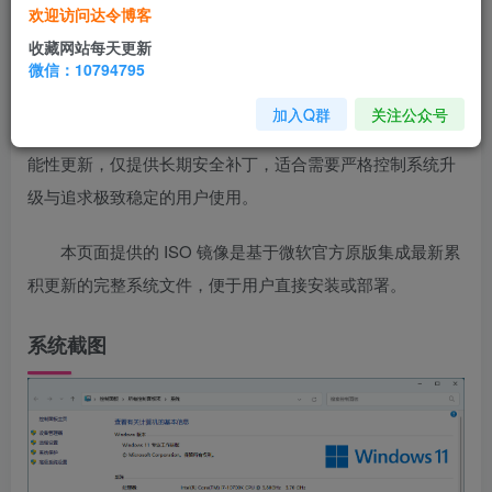
系统
介绍
欢迎访问达令博客
收藏网站每天更新
Windows
11 企业版 LTSC（长期服务频道）2024 版本
微信：10794795
现已推出，其最新更新为 25H2，内部版本号 Build 26200。
加入Q群
关注公众号
该版本专注于系统稳定性与安全维护，不包含常规版本的功
能性更新，仅提供长期安全补丁，适合需要严格控制系统升
级与追求极致稳定的用户使用。
本页面提供的 ISO 镜像是基于微软官方原版集成最新累
积更新的完整系统文件，便于用户直接安装或部署。
系统截图