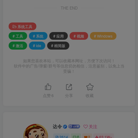
THE END
系统工具
# 工具
# 系统
# 应用
# 视频
# Windows
# 激活
# ide
# 精简版
如果您喜欢本站，可以收藏本网址，方便下次访问！
软件中的广告/弹窗/群号等信息切勿相信，注意鉴别，以免上当
受骗！
点赞
6
分享
收藏
达令
关注
2614
0
2
63.1W+