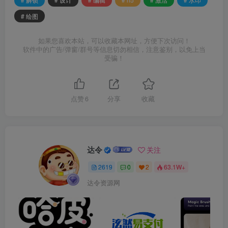
# 绘图
如果您喜欢本站，可以收藏本网址，方便下次访问！
软件中的广告/弹窗/群号等信息切勿相信，注意鉴别，以免上当
受骗！
点赞
6
分享
收藏
达令
关注
2619
0
2
63.1W+
达令资源网