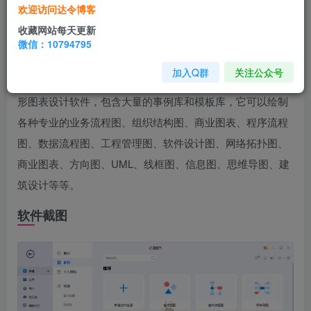
软件介绍
欢迎访问达令博客
收藏网站每天更新
亿图图示
设计
软件是一款集办公
绘图
、工程绘图、图文
微信：10794795
编辑
、彩页设计为一体的设计软件。无需任何绘图功底，即
加入Q群
关注公众号
可轻松创建各类图表。Edraw Max，亿图图示专家，综合图
形图表设计软件，包含大量的事例库和模板库，它可以绘制
各种专业的业务流程图、组织结构图、商业图表、程序流程
图、数据流程图、工程管理图、软件设计图、网络拓扑图、
商业图表、方向图、UML、线框图、信息图、思维导图、建
筑设计等等。
软件截图