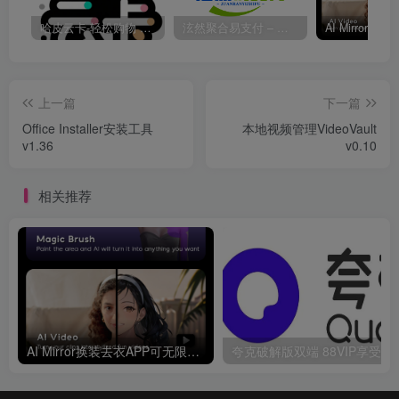
哈皮云卡-轻松购物 即买即发
泫然聚合易支付 – 行业领先的免签约支付平台
上一篇
下一篇
Office Installer安装工具
本地视频管理VideoVault
v1.36
v0.10
相关推荐
AI Mirror换装去衣APP可无限白嫖！
夸克破解