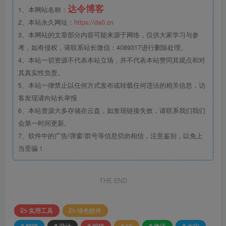
达令博客
1、本网站名称：
2、本站永久网址：
https://da0.cn
3、本网站的文章部分内容可能来源于网络，仅供大家学习与参
考，如有侵权，请联系站长微信：4089317进行删除处理。
4、本站一切资源不代表本站立场，并不代表本站赞同其观点和对
其真实性负责。
5、本站一律禁止以任何方式发布或转载任何违法的相关信息，访
客发现请向站长举报
6、本站资源大多存储在云盘，如发现链接失效，请联系我们我们
会第一时间更新。
7、软件中的广告/弹窗/群号等信息切勿相信，注意鉴别，以免上
当受骗！
THE END
实用工具
绿色软件
# 解锁
# 设计
# 编辑
# h5
# 激活
# 水印